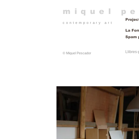
​miquel p
Projec
contemporary art​
La Fo
Spam p
Llibres-
© Miquel Pescador