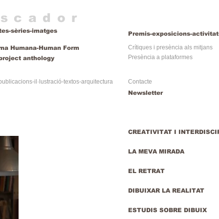
escador
tes-sèries-imatges
Premis-exposicions-activitat
Crítiques i presència als mitjans
rma Humana-Human Form
Presència a plataformes
roject anthology
publicacions-il·lustració-textos-arquitectura
Contacte
Newsletter
CREATIVITAT I INTERDISC
LA MEVA MIRADA
EL RETRAT
DIBUIXAR LA REALITAT
ESTUDIS SOBRE DIBUIX