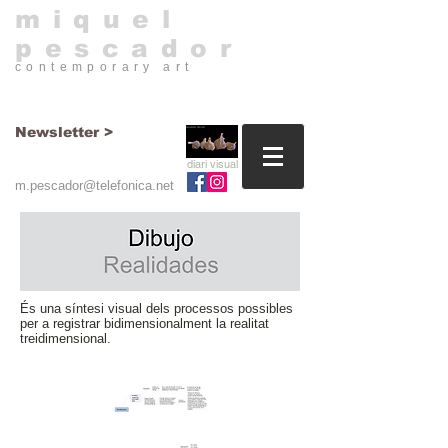
​miquel
pescador
contemporary art​
Newsletter >
diari visual
m.pescador@telefonica.net
És una síntesi visual dels processos possibles
per a registrar bidimensionalment la realitat
treidimensional.