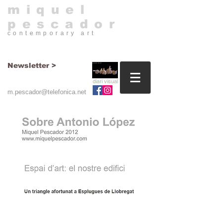
​miquel
pescador
contemporary art​
Newsletter >
diari visual
m.pescador@telefonica.net