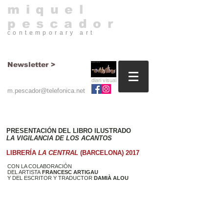
​miquel
pescador
contemporary art​
Newsletter >
diari visual
m.pescador@telefonica.net
PRESENTACIÓN DEL LIBRO ILUSTRADO
LA VIGILANCIA DE LOS ACANTOS
LIBRERÍA
LA CENTRAL
(BARCELONA) 2017
CON LA COLABORACIÓN
DEL ARTISTA
FRANCESC ARTIGAU
Y DEL ESCRITOR Y TRADUCTOR
DAMIÀ ALOU