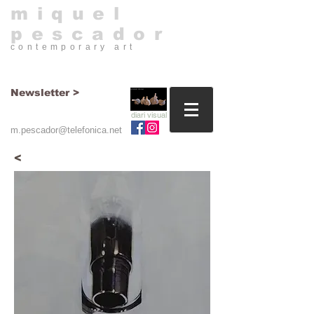
​miquel
pescador
contemporary art​
Newsletter >
diari visual
m.pescador@telefonica.net
<