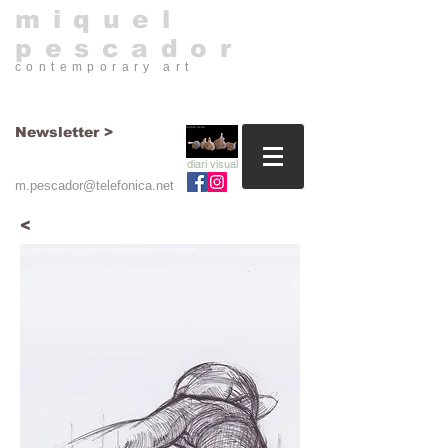
​miquel
pescador
contemporary art​
Newsletter >
diari visual
m.pescador@telefonica.net
<