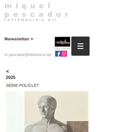
​miquel
pescador
contemporary art​
Newsletter >
diari visual
m.pescador@telefonica.net
<
2025
SÈRIE POLICLET