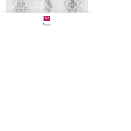
Email
COMPOSICIÓ 11.25 (ESQUELET). 2017-
25.
Grafit i collage sobre paper. 100 x 135 cm