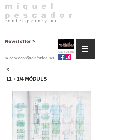
​miquel
pescador
contemporary art​
Newsletter >
diari visual
m.pescador@telefonica.net
<
11 + 1/4 MÒDULS